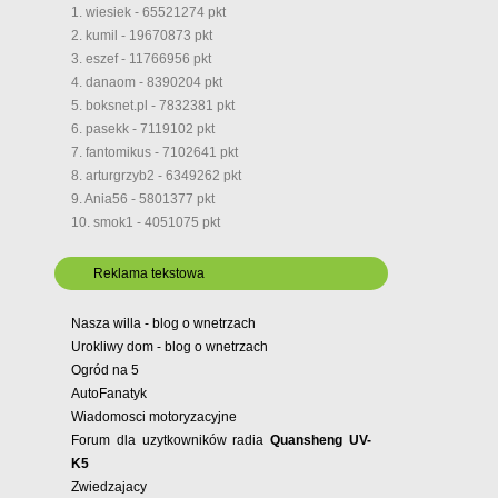
1. wiesiek - 65521274 pkt
2. kumil - 19670873 pkt
3. eszef - 11766956 pkt
4. danaom - 8390204 pkt
5. boksnet.pl - 7832381 pkt
6. pasekk - 7119102 pkt
7. fantomikus - 7102641 pkt
8. arturgrzyb2 - 6349262 pkt
9. Ania56 - 5801377 pkt
10. smok1 - 4051075 pkt
Reklama tekstowa
Nasza willa - blog o wnetrzach
Urokliwy dom - blog o wnetrzach
Ogród na 5
AutoFanatyk
Wiadomosci motoryzacyjne
Forum dla uzytkowników radia
Quansheng UV-
K5
Zwiedzajacy