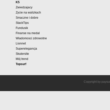
K5
Zwiedzajacy
Zycie na walizkach
Smaczne i dobre
StackTips
Fundusik
Finanse na medal
Wiadomosci zdrowotne
Lionnet
Superelegancja
Skutersite
Mój trend
Topsurf
Copyright by paysur