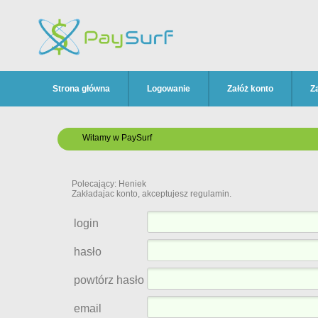
Strona główna
Logowanie
Załóż konto
Z
Witamy w PaySurf
Polecający: Heniek
Zakładajac konto, akceptujesz regulamin.
login
hasło
powtórz hasło
email