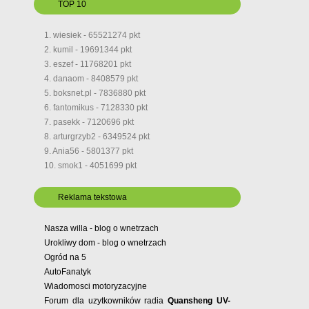
TOP 10
1. wiesiek - 65521274 pkt
2. kumil - 19691344 pkt
3. eszef - 11768201 pkt
4. danaom - 8408579 pkt
5. boksnet.pl - 7836880 pkt
6. fantomikus - 7128330 pkt
7. pasekk - 7120696 pkt
8. arturgrzyb2 - 6349524 pkt
9. Ania56 - 5801377 pkt
10. smok1 - 4051699 pkt
Reklama tekstowa
Nasza willa - blog o wnetrzach
Urokliwy dom - blog o wnetrzach
Ogród na 5
AutoFanatyk
Wiadomosci motoryzacyjne
Forum dla uzytkowników radia
Quansheng UV-