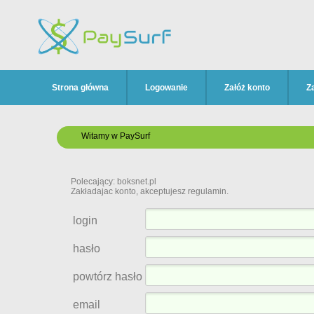
Strona główna
Logowanie
Załóż konto
Z
Witamy w PaySurf
Polecający: boksnet.pl
Zakładajac konto, akceptujesz regulamin.
login
hasło
powtórz hasło
email