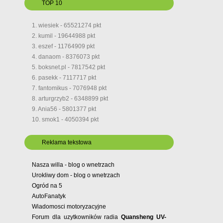
TOP 10
1. wiesiek - 65521274 pkt
2. kumil - 19644988 pkt
3. eszef - 11764909 pkt
4. danaom - 8376073 pkt
5. boksnet.pl - 7817542 pkt
6. pasekk - 7117717 pkt
7. fantomikus - 7076948 pkt
8. arturgrzyb2 - 6348899 pkt
9. Ania56 - 5801377 pkt
10. smok1 - 4050394 pkt
Reklama tekstowa
Nasza willa - blog o wnetrzach
Urokliwy dom - blog o wnetrzach
Ogród na 5
AutoFanatyk
Wiadomosci motoryzacyjne
Forum dla uzytkowników radia
Quansheng UV-