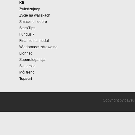
K5
Zwiedzajacy
Zycie na walizkach
Smaczne i dobre
StackTips
Fundusik
Finanse na medal
Wiadomosci zdrowotne
Lionnet
Superelegancja
Skutersite
Mój trend
Topsurf
Copyright by paysur