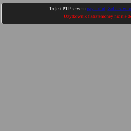
To jest PTP serwisu
paysurf.pl
[Zobacz w n